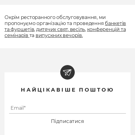
Окрім ресторанного обслуговування, ми
пропонуємо організацію та проведення
банкетів
та фуршетів
,
дитячих свят
,
весіль
,
конференцій та
семінарів
та
випускних вечорів.
НАЙЦІКАВІШЕ ПОШТОЮ