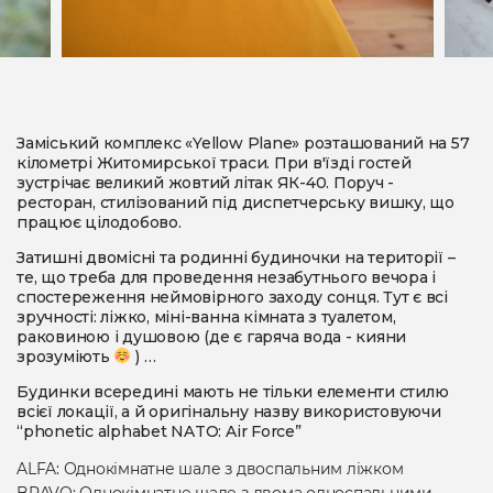
Заміський комплекс «Yellow Plane» розташований на 57
кілометрі Житомирської траси. При в'їзді гостей
зустрічає великий жовтий літак ЯК-40. Поруч -
ресторан, стилізований під диспетчерську вишку, що
працює цілодобово.
Затишні двомісні та родинні будиночки на території –
те, що треба для проведення незабутнього вечора і
спостереження неймовірного заходу сонця. Тут є всі
зручності: ліжко, міні-ванна кімната з туалетом,
раковиною і душовою (де є гаряча вода - кияни
зрозуміють
) …
Будинки всередині мають не тільки елементи стилю
всієї локації, а й оригінальну назву використовуючи
“phonetic alphabet NATO: Air Force”
ALFA: Однокімнатне шале з двоспальним ліжком
BRAVO: Однокімнатне шале з двома односпальними